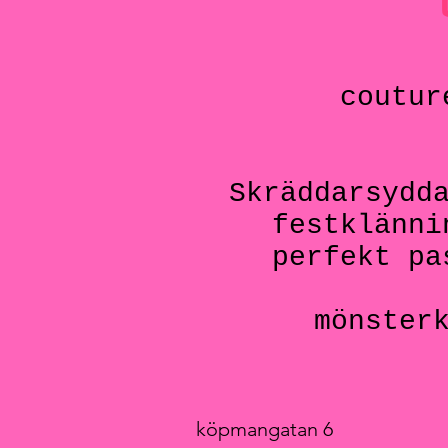
coutur
Skräddarsydd
festklänni
perfekt pa
mönster
köpmangatan 6