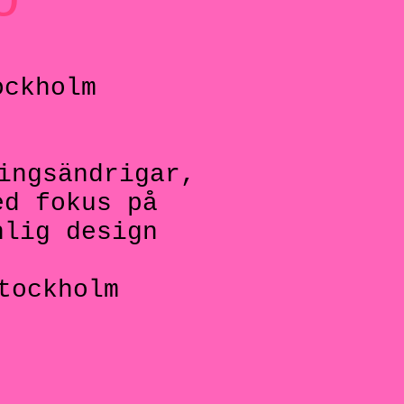
o
ckholm
ingsändrigar,
ed fokus på
nlig design
tockholm