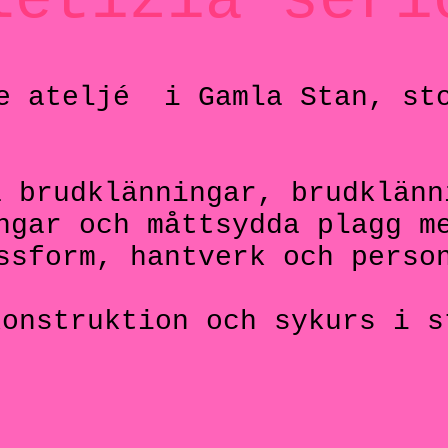
letizia seri
e ateljé
i Gamla Stan, sto
a brudklänningar, brudklänn
ngar och måttsydda plagg m
ssform, hantverk och perso
konstruktion och sykurs i s